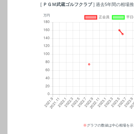
[
ＰＧＭ武蔵ゴルフクラブ
] 過去5年間の相場
万円
※
グラフの数値は中心相場を示