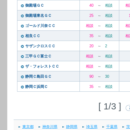
御殿場ＧＣ
40
～
相談
相
御殿場東名ＧＣ
25
～
相談
ゴールド川奈ＣＣ
相談
～
相談
相
相良ＣＣ
35
～
相談
相
サザンクロスＣＣ
20
～
2
三甲ＧＣ富士Ｃ
相談
～
相談
ザ・フォレストＣＣ
相談
～
相談
静岡Ｃ島田ＧＣ
90
～
30
静岡Ｃ浜岡Ｃ
35
～
相談
[ 1/3 ]
東京都
神奈川県
静岡県
埼玉県
千葉県
茨