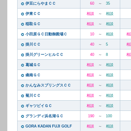
伊豆にらやまＣＣ
60
～
35
伊東ＣＣ
相談
～
相談
稲取ＧＣ
相談
～
相談
小田原ＧＣ日動御殿場Ｃ
10
～
相談
相
掛川ＣＣ
40
～
5
相
掛川グリーンヒルＣＣ
40
～
8
相
葛城ＧＣ
相談
～
相談
凾南ＧＣ
相談
～
相談
かんなみスプリングスＣＣ
相談
～
相談
菊川ＣＣ
相談
～
相談
ギャツビイＧＣ
相談
～
相談
グランディ浜名湖ＧＣ
190
～
100
GORA KADAN FUJI GOLF
相談
～
相談