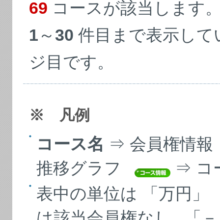
69
コースが該当します
1
～
30
件目まで表示して
ジ目です。
※ 凡例
コース名
⇒ 会員権情
推移グラフ
⇒ 
表中の単位は 「万円」
は該当会員権なし 「－