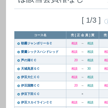
[ 1/3 ]
コース名
売 [ 正 会 員 ] 買
売 
朝霧ジャンボリーＧＣ
相談
～
相談
愛鷹シックスハンドレッド
相談
～
相談
相
芦の湖ＣＣ
20
～
相談
相
天城高原ＧＣ
相談
～
30
相
伊豆大仁ＣＣ
相談
～
相談
伊豆国際ＣＣ
20
～
相談
相
伊豆下田ＣＣ
×
伊豆スカイラインＣＣ
相談
～
相談
相